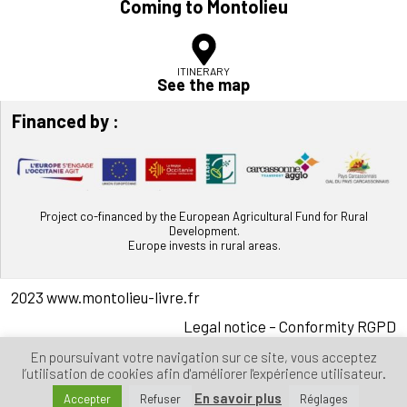
Coming to Montolieu
ITINERARY
See the map
Financed by :
Project co-financed by the European Agricultural Fund for Rural
Development.
Europe invests in rural areas.
2023 www.montolieu-livre.fr
Legal notice
–
Conformity RGPD
En poursuivant votre navigation sur ce site, vous acceptez
l’utilisation de cookies afin d'améliorer l'expérience utilisateur.
English
En savoir plus
Accepter
Refuser
Réglages