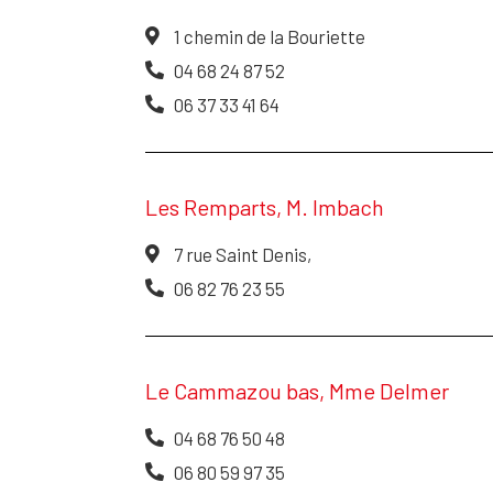
1 chemin de la Bouriette
04 68 24 87 52
06 37 33 41 64
Les Remparts, M. Imbach
7 rue Saint Denis,
06 82 76 23 55
Le Cammazou bas, Mme Delmer
04 68 76 50 48
06 80 59 97 35