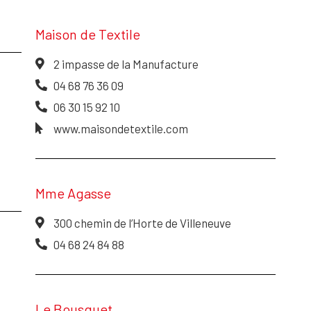
Maison de Textile
2 impasse de la Manufacture
04 68 76 36 09
06 30 15 92 10
www.maisondetextile.com
Mme Agasse
300 chemin de l’Horte de Villeneuve
04 68 24 84 88
Le Bousquet