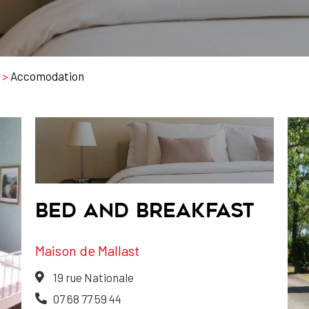
>
Accomodation
BED AND BREAKFAST
Maison de Mallast
19 rue Nationale
07 68 77 59 44