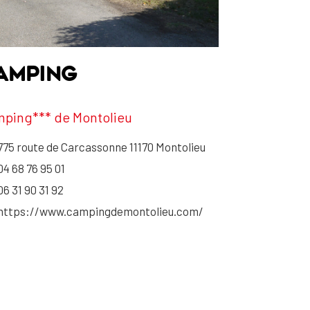
AMPING
ping*** de Montolieu
775 route de Carcassonne 11170 Montolieu
04 68 76 95 01
06 31 90 31 92
https://www.campingdemontolieu.com/