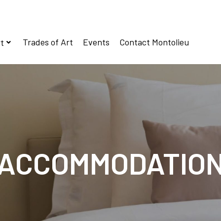
Trades of Art
Events
Contact Montolieu
t
ACCOMMODATIO