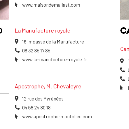
www.maisondemallast.com
D
C
La Manufacture royale
16 impasse de la Manufacture
Cam
06 32 85 17 85
www.la-manufacture-royale.fr
Apostrophe, M. Chevaleyre
12 rue des Pyrénées
04 68 24 80 18
www.apostrophe-montolieu.com