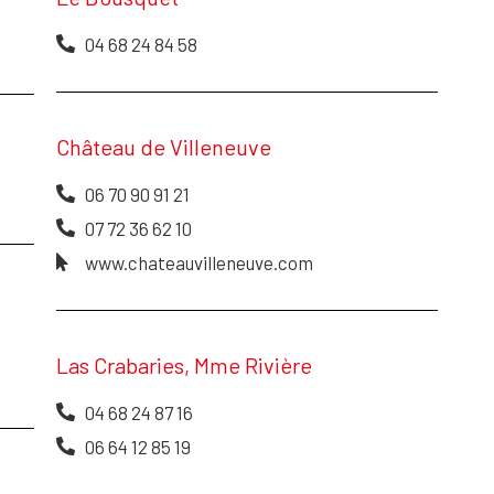
04 68 24 84 58
Château de Villeneuve
06 70 90 91 21
07 72 36 62 10
www.chateauvilleneuve.com
Las Crabaries, Mme Rivière
04 68 24 87 16
06 64 12 85 19