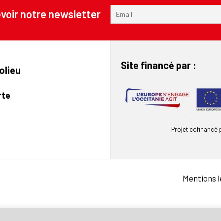
voir notre newsletter
Site financé par :
olieu
rte
Projet cofinancé
Mentions l
Français
English
(
Anglais
)