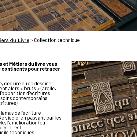
>
Collection technique
iers du Livre
 et Métiers du livre vous
s continents pour retracer
e, d’écrire ou de dessiner
nt alors « bruts » (argile,
l’apparition d’écritures
besoins contemporains
ritures).
alamus de l’écriture
e siècle, en passant par les
le, l’amélioration (ou
cles et est
eils techniques.