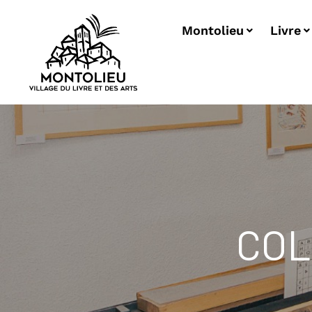
Montolieu
Livre
COL