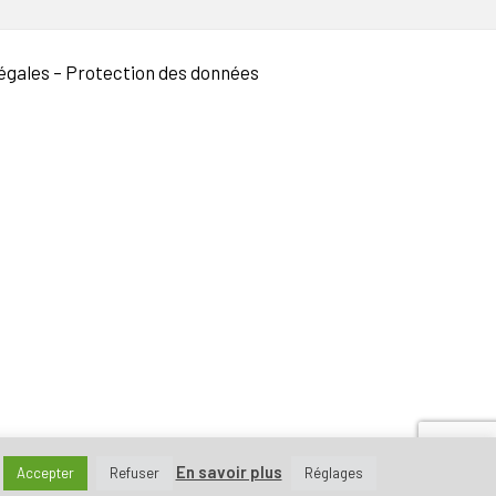
égales
–
Protection des données
En savoir plus
Accepter
Refuser
Réglages