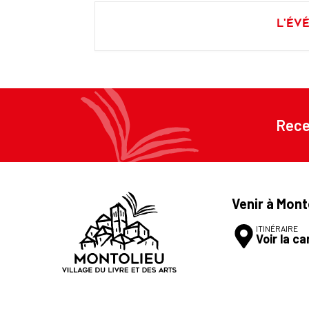
L'év
Rece
Venir à Mont
ITINÉRAIRE
Voir la ca