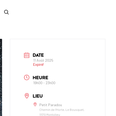
DATE
11 Août 2025
Expiré!
HEURE
19h00 - 23h00
LIEU
Petit Paradou
Chemin de l'Horte, Le Bousquet,
11170 Montolieu