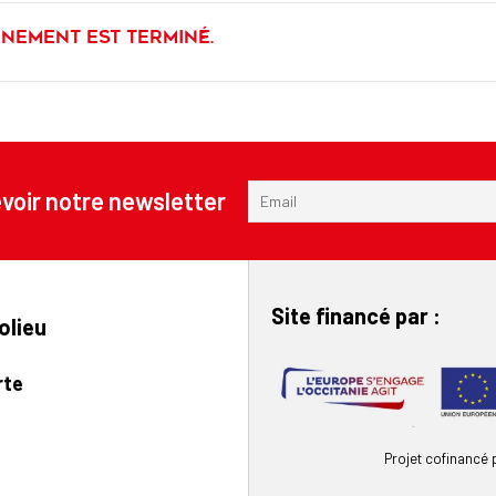
énement est terminé.
voir notre newsletter
Site financé par :
olieu
rte
Projet cofinancé