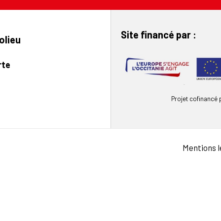
Site financé par :
olieu
rte
Projet cofinancé
Mentions l