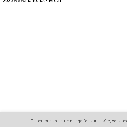
2023 www.montolieu-livre.fr
En poursuivant votre navigation sur ce site, vous acce