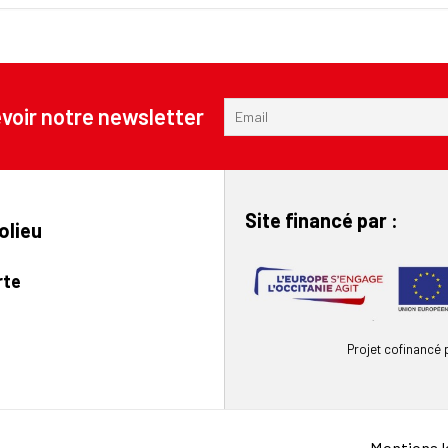
voir notre newsletter
Site financé par :
olieu
rte
Projet cofinancé