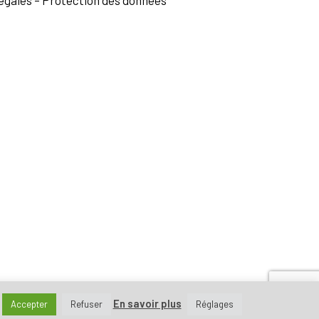
égales
–
Protection des données
En savoir plus
Accepter
Refuser
Réglages