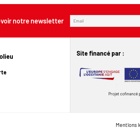
voir notre newsletter
Site financé par :
olieu
rte
Projet cofinancé
Mentions l