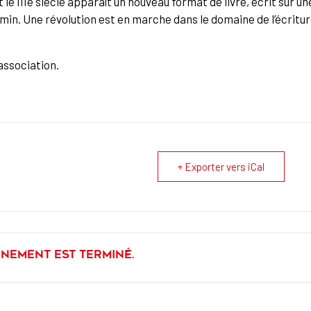
et le IIIe siècle apparaît un nouveau format de livre, écrit sur un
min. Une révolution est en marche dans le domaine de l’écritu
’association.
+ Exporter vers iCal
énement est terminé.