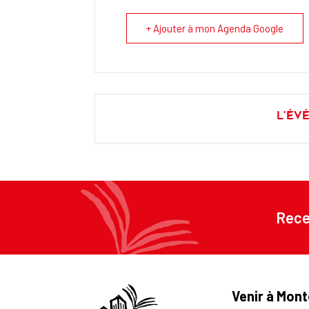
+ Ajouter à mon Agenda Google
L'év
Rece
Venir à Mont