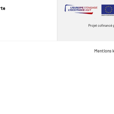
rte
Projet cofinancé
Mentions l