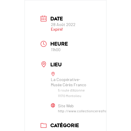
DATE
28 Août 2022
Expiré!
HEURE
11h00
LIEU
La Coopérative-
Musée Cérès Franco
5 route d’Alzonne
11170 Montolieu
Site Web
http://www.collectionceresfranco.com
CATÉGORIE