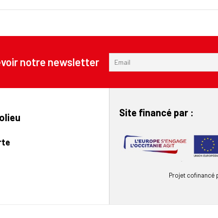
voir notre newsletter
Site financé par :
olieu
rte
Projet cofinancé