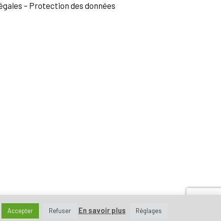
égales
–
Protection des données
En savoir plus
Accepter
Refuser
Réglages