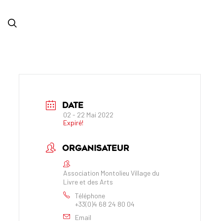
DATE
02 - 22 Mai 2022
Expiré!
ORGANISATEUR
Association Montolieu Village du
Livre et des Arts
Téléphone
+33(0)4 68 24 80 04
Email