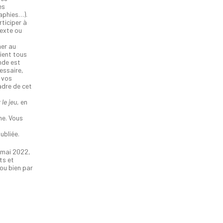
es
raphies…).
ticiper à
texte ou
er au
tient tous
onde est
essaire,
e vos
adre de cet
 le jeu
, en
me. Vous
ubliée.
 mai 2022,
ts et
 ou bien par