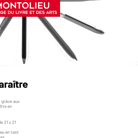
araître
, grâce aux
ître en
e 21 x 21
ieu en tant
tes