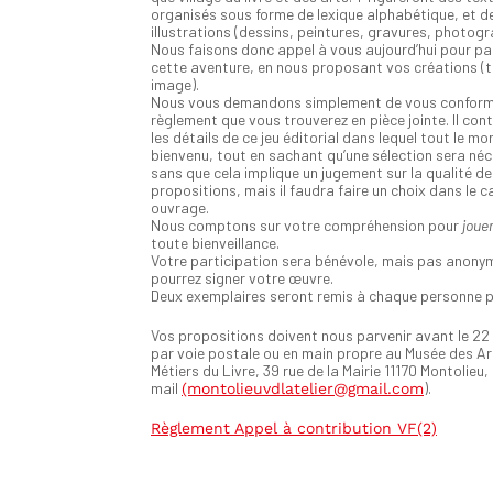
organisés sous forme de lexique alphabétique, et d
illustrations (dessins, peintures, gravures, photog
Nous faisons donc appel à vous aujourd’hui pour par
cette aventure, en nous proposant vos créations (
image).
Nous vous demandons simplement de vous conform
règlement que vous trouverez en pièce jointe. Il con
les détails de ce jeu éditorial dans lequel tout le m
bienvenu, tout en sachant qu’une sélection sera néc
sans que cela implique un jugement sur la qualité d
propositions, mais il faudra faire un choix dans le c
ouvrage.
Nous comptons sur votre compréhension pour
jouer
toute bienveillance.
Votre participation sera bénévole, mais pas anony
pourrez signer votre œuvre.
Deux exemplaires seront remis à chaque personne p
Vos propositions doivent nous parvenir avant le 22
par voie postale ou en main propre au Musée des Ar
Métiers du Livre, 39 rue de la Mairie 11170 Montolieu,
mail
).
(montolieuvdlatelier@gmail.com
Règlement Appel à contribution VF(2)