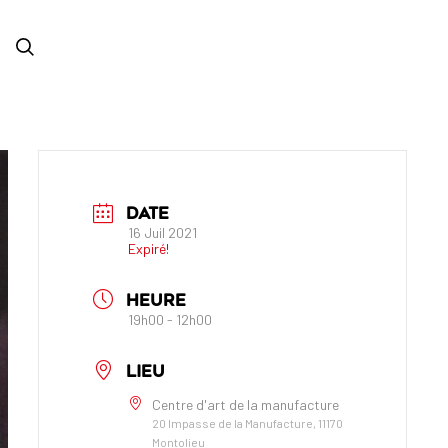
DATE
16 Juil 2021
Expiré!
HEURE
19h00 - 12h00
LIEU
Centre d'art de la manufacture
20 Impasse de la Manufacture, 11170
Montolieu