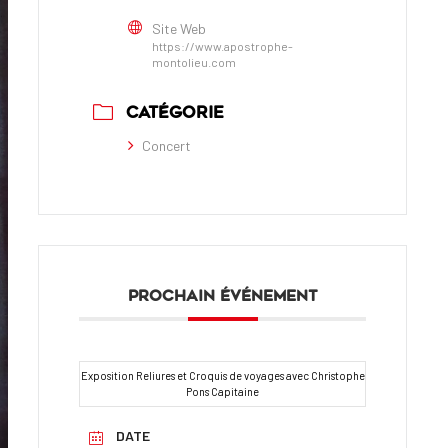
Site Web
https://www.apostrophe-
montolieu.com
CATÉGORIE
Concert
PROCHAIN ÉVÉNEMENT
Exposition Reliures et Croquis de voyages avec Christophe
Pons Capitaine
DATE