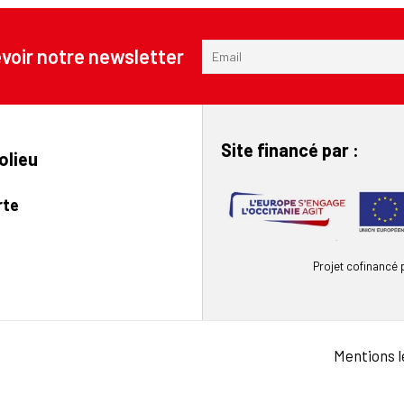
voir notre newsletter
Site financé par :
olieu
rte
Projet cofinancé
Mentions l