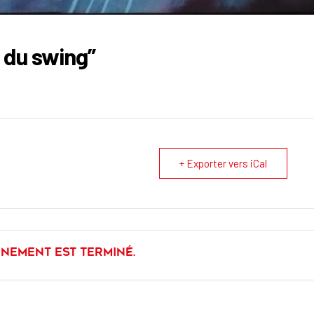
 du swing”
+ Exporter vers iCal
énement est terminé.