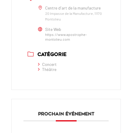
Centre d'art de la manufacture
20 Impasse de la Manufacture, 11170
Montolieu
Site Web
https://www.apostrophe-
montolieu.com
CATÉGORIE
Concert
Théâtre
PROCHAIN ÉVÉNEMENT