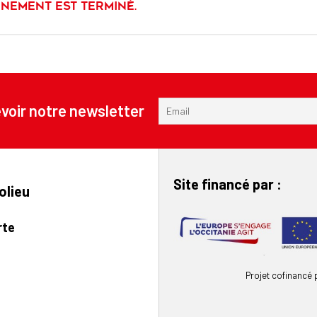
énement est terminé.
voir notre newsletter
Site financé par :
olieu
rte
Projet cofinancé