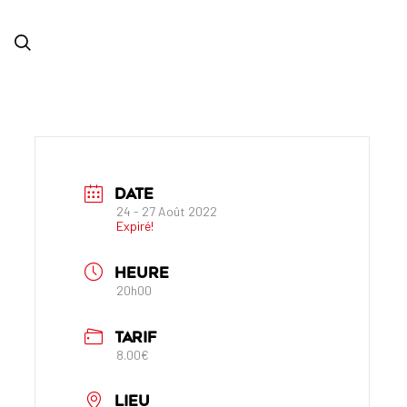
DATE
24 - 27 Août 2022
Expiré!
HEURE
20h00
TARIF
8.00€
LIEU