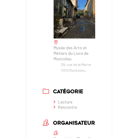
Musée des Arts et
Métiers du Livre de
Montolieu
39, rue de la Mairie
11170 Montolieu
CATÉGORIE
Lecture
Rencontre
ORGANISATEUR