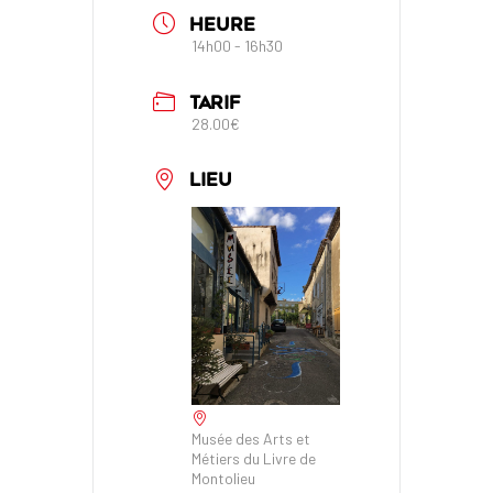
HEURE
14h00 - 16h30
TARIF
28.00€
LIEU
Musée des Arts et
Métiers du Livre de
Montolieu