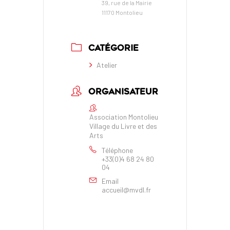
39, rue de la Mairie
11170 Montolieu
CATÉGORIE
Atelier
ORGANISATEUR
Association Montolieu
Village du Livre et des
Arts
Téléphone
+33(0)4 68 24 80
04
Email
accueil@mvdl.fr