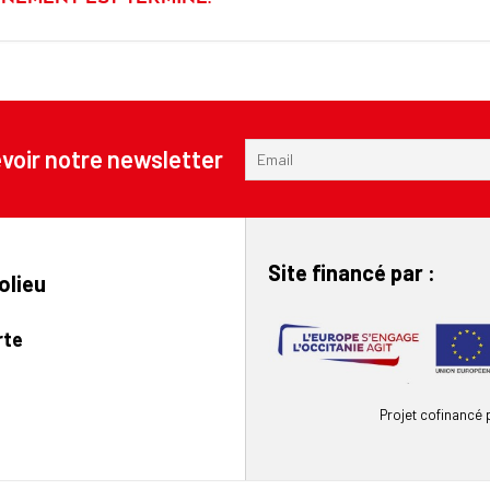
voir notre newsletter
Site financé par :
olieu
rte
Projet cofinancé