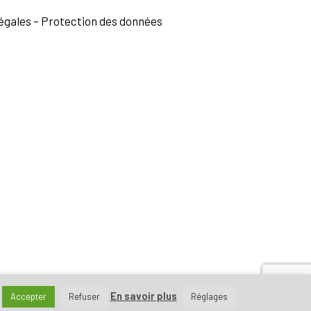
égales
–
Protection des données
En savoir plus
Accepter
Refuser
Réglages