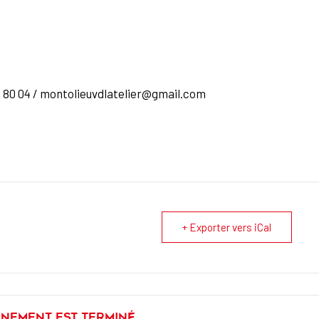
4 80 04 / montolieuvdlatelier@gmail.com
+ Exporter vers iCal
énement est terminé.