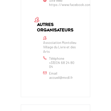
Site Web
https://www.facebook.com/lassociatio
AUTRES
ORGANISATEURS
Association Montolieu
Village du Livre et des
Arts
Téléphone
+33(0)4 68 24 80
04
Email
accueil@mvdl.fr