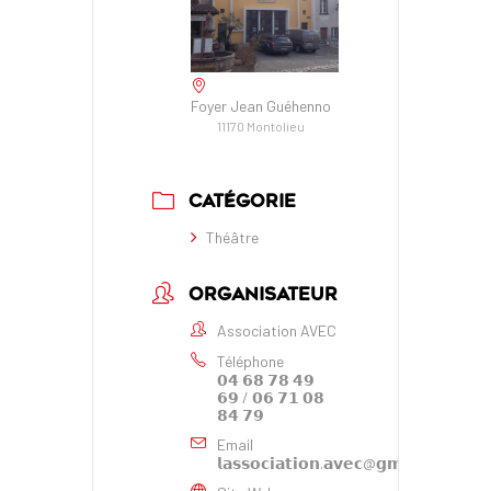
Foyer Jean Guéhenno
11170 Montolieu
CATÉGORIE
Théâtre
ORGANISATEUR
Association AVEC
Téléphone
𝟬𝟰 𝟲𝟴 𝟳𝟴 𝟰𝟵
𝟲𝟵 / 𝟬𝟲 𝟳𝟭 𝟬𝟴
𝟴𝟰 𝟳𝟵
Email
𝗹𝗮𝘀𝘀𝗼𝗰𝗶𝗮𝘁𝗶𝗼𝗻.𝗮𝘃𝗲𝗰@𝗴𝗺𝗮𝗶𝗹.𝗰𝗼𝗺