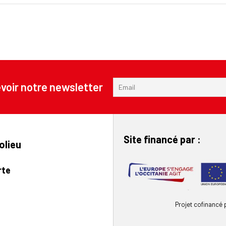
voir notre newsletter
Site financé par :
olieu
rte
Projet cofinancé