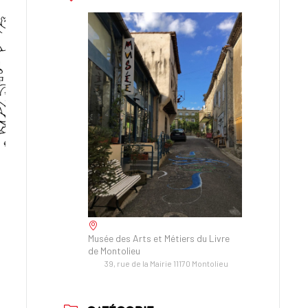
Musée des Arts et Métiers du Livre
de Montolieu
39, rue de la Mairie 11170 Montolieu