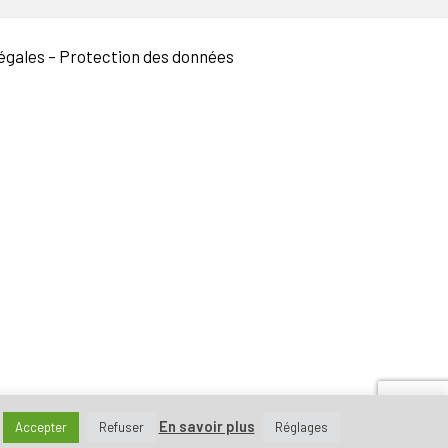
égales
–
Protection des données
En savoir plus
Accepter
Refuser
Réglages