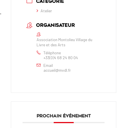
CATÉGORIE
Atelier
-
ORGANISATEUR
Association Montolieu Village du
Livre et des Arts
Téléphone
+33(0)4 68 24 80 04
Email
accueil@mvdl.fr
PROCHAIN ÉVÉNEMENT