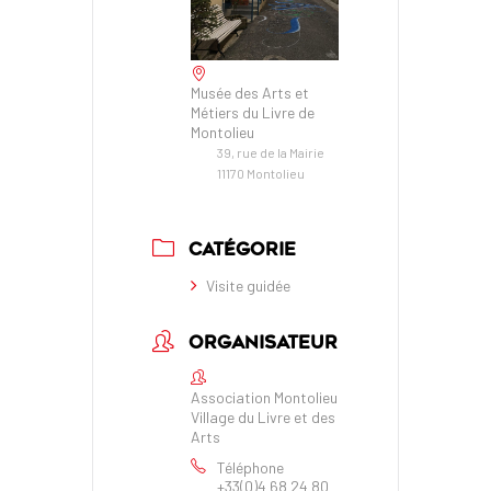
Musée des Arts et
Métiers du Livre de
Montolieu
39, rue de la Mairie
11170 Montolieu
CATÉGORIE
Visite guidée
ORGANISATEUR
Association Montolieu
Village du Livre et des
Arts
Téléphone
+33(0)4 68 24 80