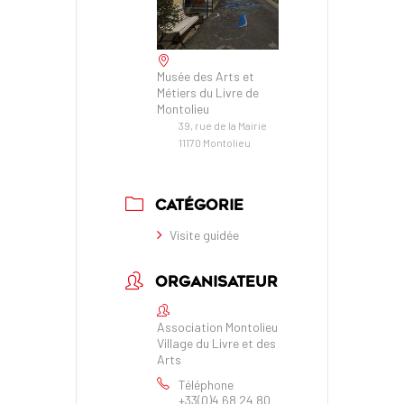
Musée des Arts et
Métiers du Livre de
Montolieu
39, rue de la Mairie
11170 Montolieu
CATÉGORIE
Visite guidée
ORGANISATEUR
Association Montolieu
Village du Livre et des
Arts
Téléphone
+33(0)4 68 24 80