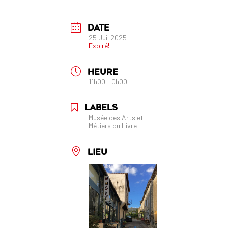
DATE
25 Juil 2025
Expiré!
HEURE
11h00 - 0h00
LABELS
Musée des Arts et
Métiers du Livre
LIEU