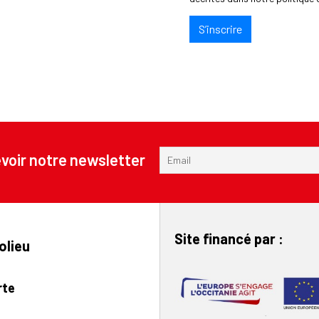
S’inscrire
voir notre newsletter
Site financé par :
olieu
rte